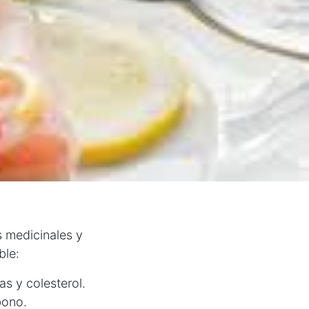
es medicinales y
ble:
s y colesterol.
bono.