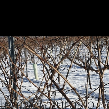
ODEGA
VIÑEDO
CATAS DE VINOS
VINOS
BLOG
 temperaturas o h