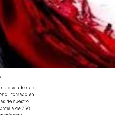
mo
tá combinado con
ohol, tomado en
mas de nuestro
botella de 750