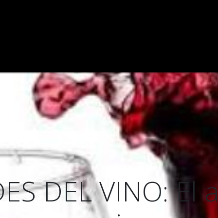
ODEGA
VIÑEDO
CATAS DE VINOS
VINOS
BLOG
S DEL VINO: El al