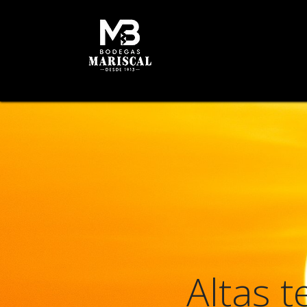
HOME
HISTORY
W
Altas 