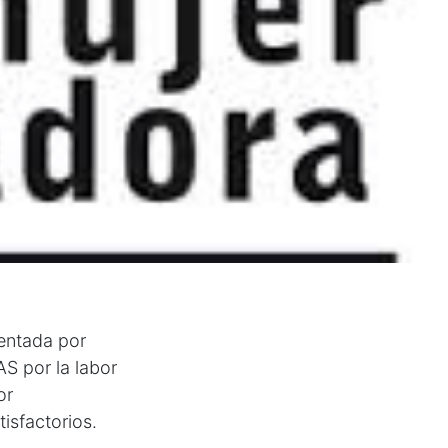
entada por
S por la labor
or
tisfactorios.