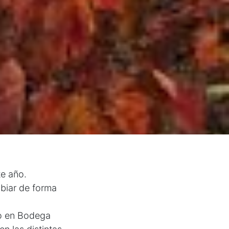
te año.
biar de forma
jo en Bodega