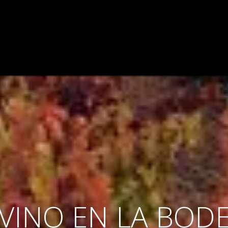
ODEGA
VIÑEDO
CATAS DE VINOS
VINOS
BLOG
 VINO EN LA BOD