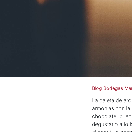
Blog Bodegas Mar
La paleta de ar
armonías con la 
chocolate, pued
degustarlo a lo l