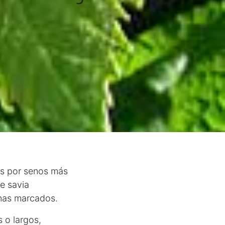
dos por senos más
e savia
enas marcados.
 o largos,