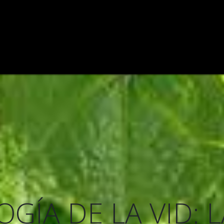
ODEGA
VIÑEDO
CATAS DE VINOS
VINOS
BLOG
GÍA DE LA VID: L