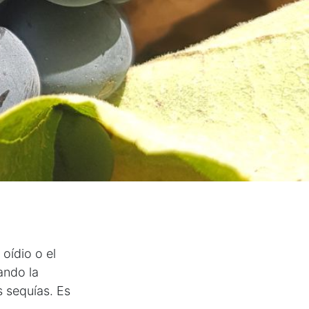
oídio o el
sando la
s sequías. Es