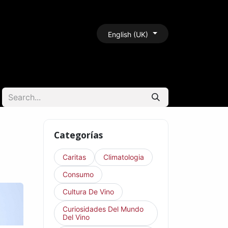
BLOG
CONTACT
English (UK)
Categorías
Caritas
Climatologia
Consumo
Cultura De Vino
Curiosidades Del Mundo
Del Vino