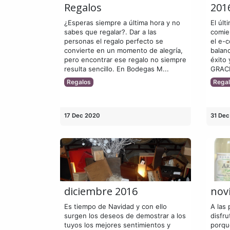
Regalos
201
¿Esperas siempre a última hora y no
El últ
sabes que regalar?. Dar a las
comie
personas el regalo perfecto se
el e-
convierte en un momento de alegría,
balan
pero encontrar ese regalo no siempre
éxito 
resulta sencillo. En Bodegas M...
GRACI
Regalos
Rega
17 Dec 2020
31 Dec
diciembre 2016
nov
Es tiempo de Navidad y con ello
A las 
surgen los deseos de demostrar a los
disfru
tuyos los mejores sentimientos y
porqu