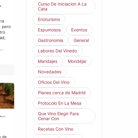
A
Curso De Iniciacion A La
Cata
Enoturismo
na
, pero
Espumosos
Eventos
tro
ad,
Gastronomía
General
..
Labores Del Vinedo
Maridajes
Mondéjar
Novedades
Oficios Del Vino
Planes cerca de Madrid
Protocolo En La Mesa
A…
Que Vino Elegir Para
Cenar Con
Recetas Con Vino
a de