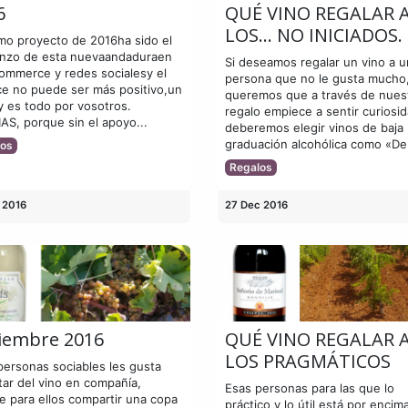
6
QUÉ VINO REGALAR 
LOS… NO INICIADOS.
imo proyecto de 2016ha sido el
nzo de esta nuevaandaduraen
Si deseamos regalar un vino a u
commerce y redes socialesy el
persona que no le gusta mucho
ce no puede ser más positivo,un
queremos que a través de nues
y es todo por vosotros.
regalo empiece a sentir curiosid
AS, porque sin el apoyo...
deberemos elegir vinos de baja
graduación alcohólica como «De.
los
Regalos
 2016
27 Dec 2016
iembre 2016
QUÉ VINO REGALAR 
LOS PRAGMÁTICOS
personas sociables les gusta
tar del vino en compañía,
Esas personas para las que lo
e para ellos compartir una copa
práctico y lo útil está por encim